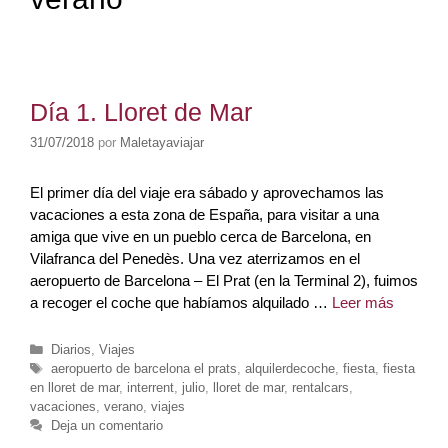
Día 1. Lloret de Mar
31/07/2018
por
Maletayaviajar
El primer día del viaje era sábado y aprovechamos las
vacaciones a esta zona de España, para visitar a una
amiga que vive en un pueblo cerca de Barcelona, en
Vilafranca del Penedès. Una vez aterrizamos en el
aeropuerto de Barcelona – El Prat (en la Terminal 2), fuimos
Día
a recoger el coche que habíamos alquilado …
Leer más
1.
Lloret
Categorías
Diarios
,
Viajes
de
Etiquetas
aeropuerto de barcelona el prats
,
alquilerdecoche
,
fiesta
,
fiesta
en lloret de mar
,
interrent
,
julio
,
lloret de mar
,
rentalcars
,
Mar
vacaciones
,
verano
,
viajes
Deja un comentario