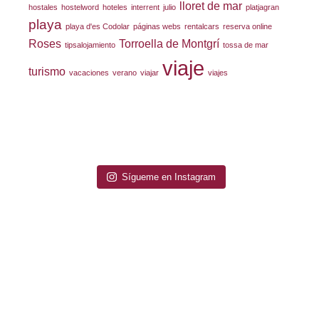
lloret de mar
hostales
hostelword
hoteles
interrent
julio
platjagran
playa
playa d'es Codolar
páginas webs
rentalcars
reserva online
Roses
Torroella de Montgrí
tipsalojamiento
tossa de mar
viaje
turismo
vacaciones
verano
viajar
viajes
Sígueme en Instagram