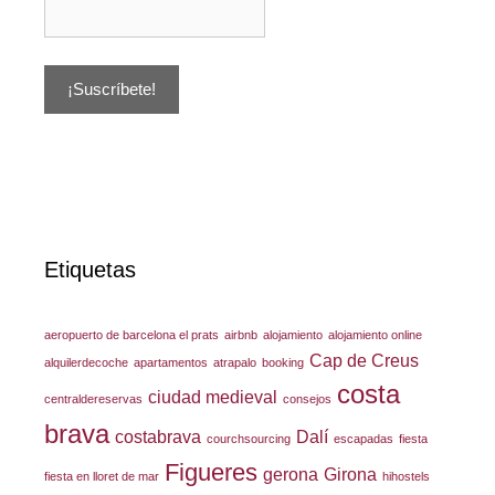
Etiquetas
aeropuerto de barcelona el prats
airbnb
alojamiento
alojamiento online
Cap de Creus
alquilerdecoche
apartamentos
atrapalo
booking
costa
ciudad medieval
centraldereservas
consejos
brava
costabrava
Dalí
courchsourcing
escapadas
fiesta
Figueres
gerona
Girona
fiesta en lloret de mar
hihostels